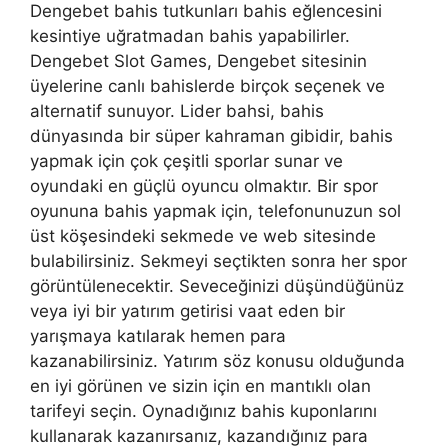
Dengebet bahis tutkunları bahis eğlencesini
kesintiye uğratmadan bahis yapabilirler.
Dengebet Slot Games, Dengebet sitesinin
üyelerine canlı bahislerde birçok seçenek ve
alternatif sunuyor. Lider bahsi, bahis
dünyasında bir süper kahraman gibidir, bahis
yapmak için çok çeşitli sporlar sunar ve
oyundaki en güçlü oyuncu olmaktır. Bir spor
oyununa bahis yapmak için, telefonunuzun sol
üst köşesindeki sekmede ve web sitesinde
bulabilirsiniz. Sekmeyi seçtikten sonra her spor
görüntülenecektir. Seveceğinizi düşündüğünüz
veya iyi bir yatırım getirisi vaat eden bir
yarışmaya katılarak hemen para
kazanabilirsiniz. Yatırım söz konusu olduğunda
en iyi görünen ve sizin için en mantıklı olan
tarifeyi seçin. Oynadığınız bahis kuponlarını
kullanarak kazanırsanız, kazandığınız para