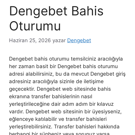
Dengebet Bahis
Oturumu
Haziran 25, 2026
yazar
Dengebet
Dengebet bahis oturumu temsilciniz aracılığıyla
her zaman basit bir Dengebet bahis oturumu
adresi alabilirsiniz, bu da mevcut Dengebet giriş
adresiniz aracılığıyla sizinle de iletişime
geçecektir. Dengebet web sitesinde bahis
ekranına transfer bahislerinin nasıl
yerleştirileceğine dair adım adım bir kılavuz
vardır. Dengebet web sitesinin bir üyesiyseniz,
eğlenceye katılabilir ve transfer bahisleri
yerleştirebilirsiniz. Transfer bahisleri hakkında
herhangi bir şüpheniz veya sorunuz varsa,