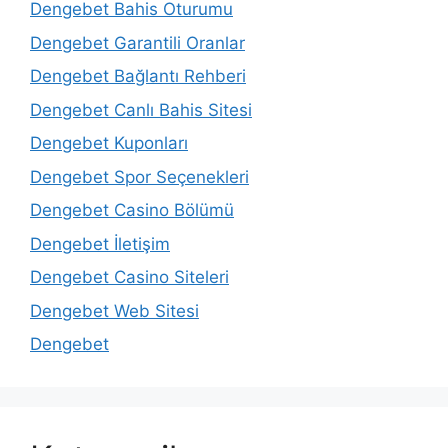
Dengebet Bahis Oturumu
Dengebet Garantili Oranlar
Dengebet Bağlantı Rehberi
Dengebet Canlı Bahis Sitesi
Dengebet Kuponları
Dengebet Spor Seçenekleri
Dengebet Casino Bölümü
Dengebet İletişim
Dengebet Casino Siteleri
Dengebet Web Sitesi
Dengebet