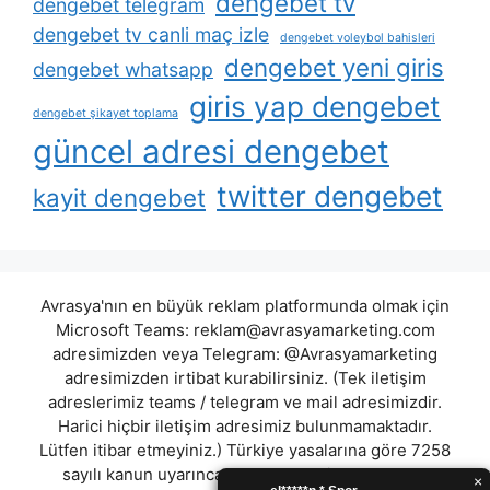
dengebet tv
dengebet telegram
dengebet tv canli maç izle
dengebet voleybol bahisleri
dengebet yeni giris
dengebet whatsapp
giris yap dengebet
dengebet şikayet toplama
güncel adresi dengebet
twitter dengebet
kayit dengebet
Avrasya'nın en büyük reklam platformunda olmak için
Microsoft Teams:
reklam@avrasyamarketing.com
adresimizden veya Telegram: @Avrasyamarketing
adresimizden irtibat kurabilirsiniz. (Tek iletişim
adreslerimiz teams / telegram ve mail adresimizdir.
Harici hiçbir iletişim adresimiz bulunmamaktadır.
Lütfen itibar etmeyiniz.) Türkiye yasalarına göre 7258
sayılı kanun uyarınca yasa dışı bahis oynamanın