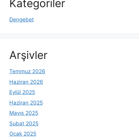
Kategoriler
Dengebet
Arşivler
Temmuz 2026
Haziran 2026
Eylül 2025
Haziran 2025
Mayıs 2025
Şubat 2025
Ocak 2025