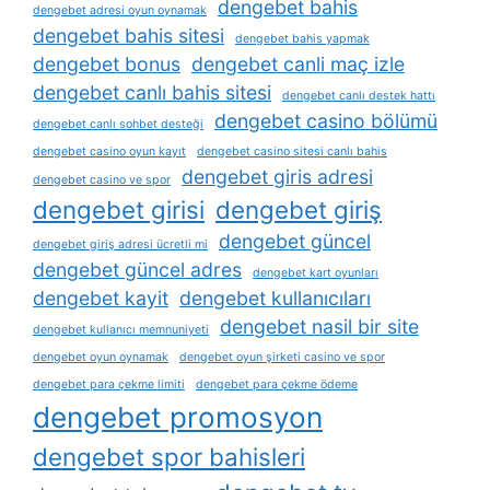
dengebet bahis
dengebet adresi oyun oynamak
dengebet bahis sitesi
dengebet bahis yapmak
dengebet bonus
dengebet canli maç izle
dengebet canlı bahis sitesi
dengebet canlı destek hattı
dengebet casino bölümü
dengebet canlı sohbet desteği
dengebet casino oyun kayıt
dengebet casino sitesi canlı bahis
dengebet giris adresi
dengebet casino ve spor
dengebet girisi
dengebet giriş
dengebet güncel
dengebet giriş adresi ücretli mi
dengebet güncel adres
dengebet kart oyunları
dengebet kayit
dengebet kullanıcıları
dengebet nasil bir site
dengebet kullanıcı memnuniyeti
dengebet oyun oynamak
dengebet oyun şirketi casino ve spor
dengebet para çekme limiti
dengebet para çekme ödeme
dengebet promosyon
dengebet spor bahisleri