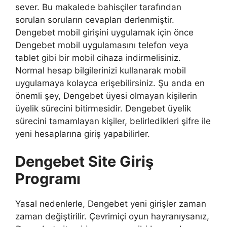
sever. Bu makalede bahisçiler tarafından
sorulan soruların cevapları derlenmiştir.
Dengebet mobil girişini uygulamak için önce
Dengebet mobil uygulamasını telefon veya
tablet gibi bir mobil cihaza indirmelisiniz.
Normal hesap bilgilerinizi kullanarak mobil
uygulamaya kolayca erişebilirsiniz. Şu anda en
önemli şey, Dengebet üyesi olmayan kişilerin
üyelik sürecini bitirmesidir. Dengebet üyelik
sürecini tamamlayan kişiler, belirledikleri şifre ile
yeni hesaplarına giriş yapabilirler.
Dengebet Site Giriş
Programı
Yasal nedenlerle, Dengebet yeni girişler zaman
zaman değiştirilir. Çevrimiçi oyun hayranıysanız,