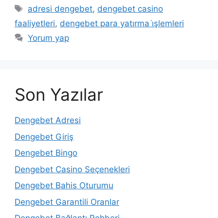
Etiketler
adresi dengebet
,
dengebet casino
faaliyetleri
,
dengebet para yatırma i̇şlemleri
Yorum yap
Son Yazılar
Dengebet Adresi
Dengebet Giriş
Dengebet Bingo
Dengebet Casino Seçenekleri
Dengebet Bahis Oturumu
Dengebet Garantili Oranlar