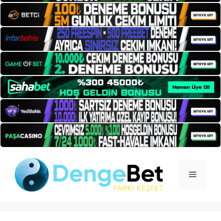
İçeriğe
atla
Menü