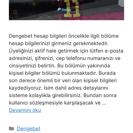
Dengebet hesap bilgileri öncelikle ilgili bölüme
hesap bilgilerinizi girmeniz gerekmektedir.
Üyeliğinizi aktif hale getirmek için lütfen e-posta
adresinizi, şifrenizi, cep telefonu numaranızı ve
cinsiyetinizi belirtin. Bu bölümün yakınında
kişisel bilgiler bölümü bulunmaktadır. Burada
son derece önemli bir veri olan kişisel bilgileri
kaydediyoruz. İsim dahil adres detaylarını
sisteme kolaylıkla girebilirsiniz. Bundan sonra
kullanıcı sözleşmesiyle karşılaşacak ve …
Devamını oku
Kategoriler
Dengebet