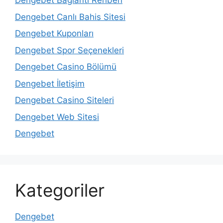
Dengebet Bağlantı Rehberi
Dengebet Canlı Bahis Sitesi
Dengebet Kuponları
Dengebet Spor Seçenekleri
Dengebet Casino Bölümü
Dengebet İletişim
Dengebet Casino Siteleri
Dengebet Web Sitesi
Dengebet
Kategoriler
Dengebet