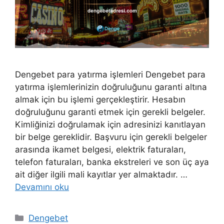
Dengebet para yatırma işlemleri Dengebet para
yatırma işlemlerinizin doğruluğunu garanti altına
almak için bu işlemi gerçekleştirir. Hesabın
doğruluğunu garanti etmek için gerekli belgeler.
Kimliğinizi doğrulamak için adresinizi kanıtlayan
bir belge gereklidir. Başvuru için gerekli belgeler
arasında ikamet belgesi, elektrik faturaları,
telefon faturaları, banka ekstreleri ve son üç aya
ait diğer ilgili mali kayıtlar yer almaktadır. …
Devamını oku
Kategoriler
Dengebet