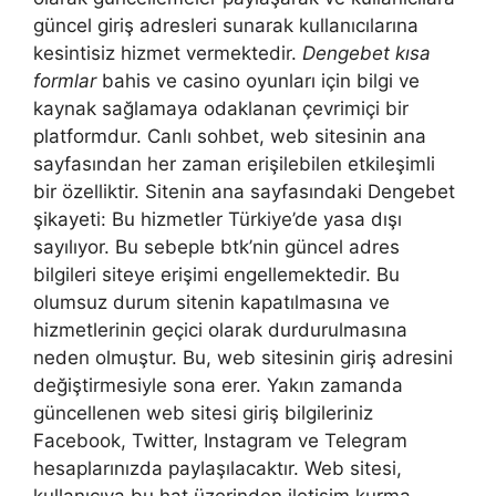
güncel giriş adresleri sunarak kullanıcılarına
kesintisiz hizmet vermektedir.
Dengebet kısa
formlar
bahis ve casino oyunları için bilgi ve
kaynak sağlamaya odaklanan çevrimiçi bir
platformdur. Canlı sohbet, web sitesinin ana
sayfasından her zaman erişilebilen etkileşimli
bir özelliktir. Sitenin ana sayfasındaki Dengebet
şikayeti: Bu hizmetler Türkiye’de yasa dışı
sayılıyor. Bu sebeple btk’nin güncel adres
bilgileri siteye erişimi engellemektedir. Bu
olumsuz durum sitenin kapatılmasına ve
hizmetlerinin geçici olarak durdurulmasına
neden olmuştur. Bu, web sitesinin giriş adresini
değiştirmesiyle sona erer. Yakın zamanda
güncellenen web sitesi giriş bilgileriniz
Facebook, Twitter, Instagram ve Telegram
hesaplarınızda paylaşılacaktır. Web sitesi,
kullanıcıya bu hat üzerinden iletişim kurma