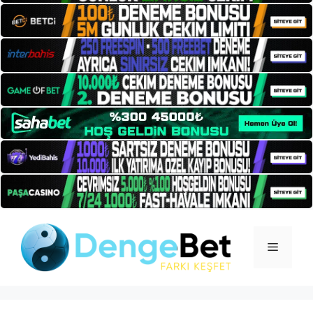
İçeriğe
atla
Menü