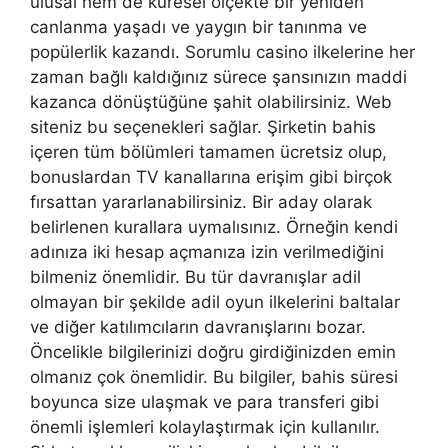
ulusal hem de küresel ölçekte bir yeniden
canlanma yaşadı ve yaygın bir tanınma ve
popülerlik kazandı. Sorumlu casino ilkelerine her
zaman bağlı kaldığınız sürece şansınızın maddi
kazanca dönüştüğüne şahit olabilirsiniz. Web
siteniz bu seçenekleri sağlar. Şirketin bahis
içeren tüm bölümleri tamamen ücretsiz olup,
bonuslardan TV kanallarına erişim gibi birçok
fırsattan yararlanabilirsiniz. Bir aday olarak
belirlenen kurallara uymalısınız. Örneğin kendi
adınıza iki hesap açmanıza izin verilmediğini
bilmeniz önemlidir. Bu tür davranışlar adil
olmayan bir şekilde adil oyun ilkelerini baltalar
ve diğer katılımcıların davranışlarını bozar.
Öncelikle bilgilerinizi doğru girdiğinizden emin
olmanız çok önemlidir. Bu bilgiler, bahis süresi
boyunca size ulaşmak ve para transferi gibi
önemli işlemleri kolaylaştırmak için kullanılır.