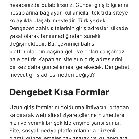
hesabınızda bulabilirsiniz. Güncel giriş bilgilerini
hesaplarına bağlayan kullanıcılar tek tıkla siteye
kolaylıkla ulaşabilmektedir. Türkiye’deki
Dengebet bahis sitelerinin giriş adresleri ülkede
yasal olarak tanınmadığından sürekli
değişmektedir. Bu, çevrimiçi bahis
platformlarının başına gelir ve onları çalışamaz
hale getirir. Kapatılan sitelerin giriş adreslerini
bir kez daha güncellemesi gerekecek. Dengebet
mevcut giriş adresi neden değişti?
Dengebet Kısa Formlar
Uzun giriş formlarını doldurma ihtiyacını ortadan
kaldırarak web sitesi ziyaretçilerine hizmetlere
hızlı ve verimli bir şekilde erişme şansı sunar.
Site, sosyal medya platformlarında düzenli
olarak güncellemeler paylaşarak ve kullanıcılara