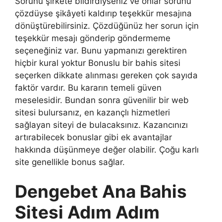
Sorunu şirkete bildirdiyseniz ve onlar sorunu
çözdüyse şikâyeti kaldırıp teşekkür mesajına
dönüştürebilirsiniz. Çözdüğünüz her sorun için
teşekkür mesajı gönderip göndermeme
seçeneğiniz var. Bunu yapmanızı gerektiren
hiçbir kural yoktur Bonuslu bir bahis sitesi
seçerken dikkate alınması gereken çok sayıda
faktör vardır. Bu kararın temeli güven
meselesidir. Bundan sonra güvenilir bir web
sitesi bulursanız, en kazançlı hizmetleri
sağlayan siteyi de bulacaksınız. Kazancınızı
artırabilecek bonuslar gibi ek avantajlar
hakkında düşünmeye değer olabilir. Çoğu karlı
site genellikle bonus sağlar.
Dengebet Ana Bahis
Sitesi Adım Adım