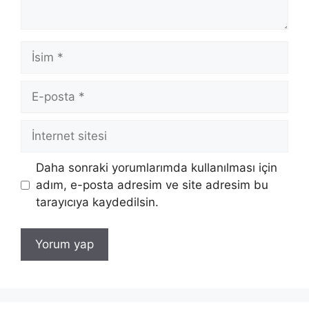
İsim
E-
posta
İnternet
sitesi
Daha sonraki yorumlarımda kullanılması için
adım, e-posta adresim ve site adresim bu
tarayıcıya kaydedilsin.