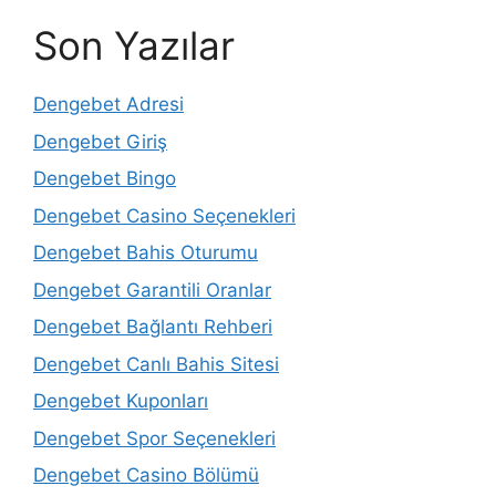
Son Yazılar
Dengebet Adresi
Dengebet Giriş
Dengebet Bingo
Dengebet Casino Seçenekleri
Dengebet Bahis Oturumu
Dengebet Garantili Oranlar
Dengebet Bağlantı Rehberi
Dengebet Canlı Bahis Sitesi
Dengebet Kuponları
Dengebet Spor Seçenekleri
Dengebet Casino Bölümü