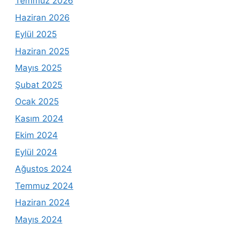
Temmuz 2026
Haziran 2026
Eylül 2025
Haziran 2025
Mayıs 2025
Şubat 2025
Ocak 2025
Kasım 2024
Ekim 2024
Eylül 2024
Ağustos 2024
Temmuz 2024
Haziran 2024
Mayıs 2024