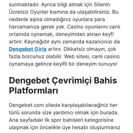
sunmaktadır. Ayrıca bilgi almak için Sitenin
Ücretsiz Oyunlar kısmına da ulaşabilirsiniz. Bu
nedenle aşina olmadığınız oyunlara para
harcamanıza gerek yok. Casino oyunlarını canlı
ortamda oynamak, deneyimden alınan keyfi
artırır. Kaynağıdır aynı zamanda kazancınızı da
Dengebet Giriş
artırır. Dikkatsiz olmayın, çok
fazla borcunuz olabilir. Web sitesi, canlı casino
oynamaya gelince keyifli bir deneyim sunuyor
Dengebet Çevrimiçi Bahis
Platformları
Dengebet.com sitede karşılaşabileceğiniz her
türlü sorunda size yardımcı olmak için burada.
Ana sayfadaki ilk spor bahisleri kategorisine
ulaşmak için öncelikle üye hesabı oluşturmanız