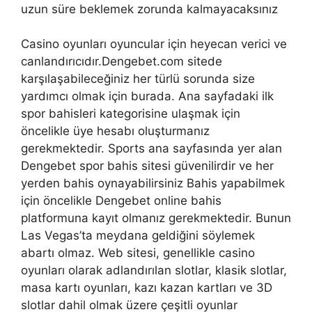
uzun süre beklemek zorunda kalmayacaksınız
Casino oyunları oyuncular için heyecan verici ve
canlandırıcıdır.Dengebet.com sitede
karşılaşabileceğiniz her türlü sorunda size
yardımcı olmak için burada. Ana sayfadaki ilk
spor bahisleri kategorisine ulaşmak için
öncelikle üye hesabı oluşturmanız
gerekmektedir. Sports ana sayfasında yer alan
Dengebet spor bahis sitesi güvenilirdir ve her
yerden bahis oynayabilirsiniz Bahis yapabilmek
için öncelikle Dengebet online bahis
platformuna kayıt olmanız gerekmektedir. Bunun
Las Vegas’ta meydana geldiğini söylemek
abartı olmaz. Web sitesi, genellikle casino
oyunları olarak adlandırılan slotlar, klasik slotlar,
masa kartı oyunları, kazı kazan kartları ve 3D
slotlar dahil olmak üzere çeşitli oyunlar