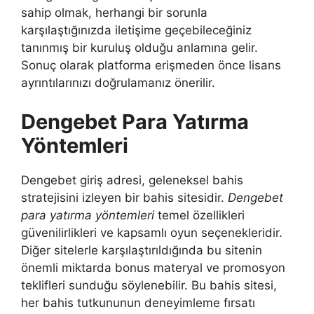
sahip olmak, herhangi bir sorunla
karşılaştığınızda iletişime geçebileceğiniz
tanınmış bir kuruluş olduğu anlamına gelir.
Sonuç olarak platforma erişmeden önce lisans
ayrıntılarınızı doğrulamanız önerilir.
Dengebet Para Yatırma
Yöntemleri
Dengebet giriş adresi, geleneksel bahis
stratejisini izleyen bir bahis sitesidir.
Dengebet
para yatırma yöntemleri
temel özellikleri
güvenilirlikleri ve kapsamlı oyun seçenekleridir.
Diğer sitelerle karşılaştırıldığında bu sitenin
önemli miktarda bonus materyal ve promosyon
teklifleri sunduğu söylenebilir. Bu bahis sitesi,
her bahis tutkununun deneyimleme fırsatı