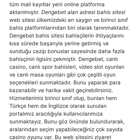
tüm mali kayıtlar yeni online platforma
aktarılmıştır.
Dengebet alan adresi bahis sitesi
web sitesi ülkemizdeki en saygın ve birinci sınıf
bahis platformlarından biri olarak tanınmaktadır.
Dengebet bahis sitesi bahisçilerin ihtiyaçlarını
kısa sürede başarıyla yerine getirmiş ve
sunduğu cazip bonuslar sayesinde daha fazla
bahisçinin ilgisini çekmiştir. Dengebet, canlı
casino, canlı spor bahisleri, video slot oyunları
ve canlı masa oyunları gibi çok çeşitli oyun
seçenekleri sunmaktadır. Bunu yaparak para
kazanabilir ve harika vakit geçirebilirsiniz.
Hizmetlerimiz birinci sınıf olup, bunları hem
Türkçe hem de İngilizce olarak sunulan
portalımız aracılığıyla kullanıcılarımıza
sunmaktayız. Bunu göz önünde bulundurarak,
aralarından seçim yapabileceğiniz çok sayıda
casino oyunu var. Bu web sitesini ziyaret