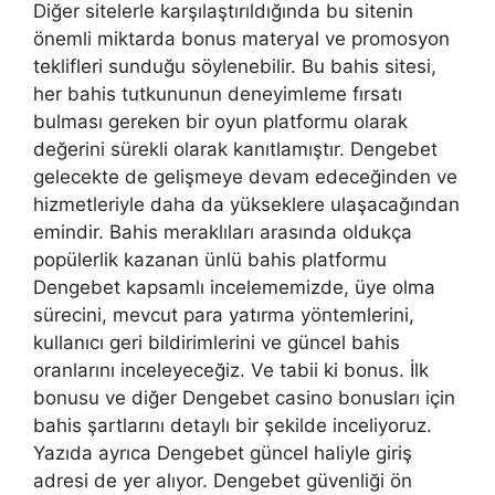
Diğer sitelerle karşılaştırıldığında bu sitenin
önemli miktarda bonus materyal ve promosyon
teklifleri sunduğu söylenebilir. Bu bahis sitesi,
her bahis tutkununun deneyimleme fırsatı
bulması gereken bir oyun platformu olarak
değerini sürekli olarak kanıtlamıştır. Dengebet
gelecekte de gelişmeye devam edeceğinden ve
hizmetleriyle daha da yükseklere ulaşacağından
emindir. Bahis meraklıları arasında oldukça
popülerlik kazanan ünlü bahis platformu
Dengebet kapsamlı incelememizde, üye olma
sürecini, mevcut para yatırma yöntemlerini,
kullanıcı geri bildirimlerini ve güncel bahis
oranlarını inceleyeceğiz. Ve tabii ki bonus. İlk
bonusu ve diğer Dengebet casino bonusları için
bahis şartlarını detaylı bir şekilde inceliyoruz.
Yazıda ayrıca Dengebet güncel haliyle giriş
adresi de yer alıyor. Dengebet güvenliği ön