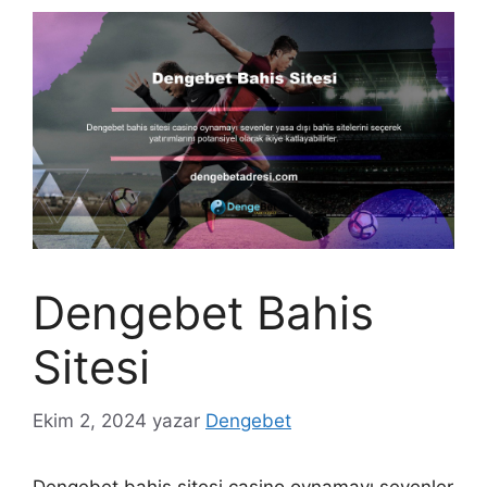
Dengebet Bahis
Sitesi
Ekim 2, 2024
yazar
Dengebet
Dengebet bahis sitesi casino oynamayı sevenler