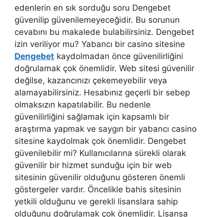
edenlerin en sık sorduğu soru Dengebet
güvenilip güvenilemeyeceğidir. Bu sorunun
cevabını bu makalede bulabilirsiniz. Dengebet
izin veriliyor mu? Yabancı bir casino sitesine
Dengebet
kaydolmadan önce güvenilirliğini
doğrulamak çok önemlidir. Web sitesi güvenilir
değilse, kazancınızı çekemeyebilir veya
alamayabilirsiniz. Hesabınız geçerli bir sebep
olmaksızın kapatılabilir. Bu nedenle
güvenilirliğini sağlamak için kapsamlı bir
araştırma yapmak ve saygın bir yabancı casino
sitesine kaydolmak çok önemlidir. Dengebet
güvenilebilir mi? Kullanıcılarına sürekli olarak
güvenilir bir hizmet sunduğu için bir web
sitesinin güvenilir olduğunu gösteren önemli
göstergeler vardır. Öncelikle bahis sitesinin
yetkili olduğunu ve gerekli lisanslara sahip
olduğunu doğrulamak çok önemlidir. Lisansa