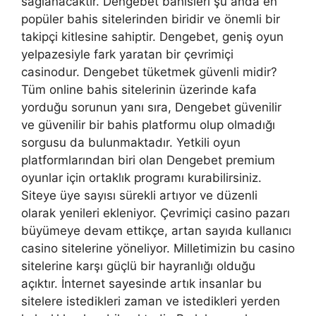
sağlanacaktır. Dengebet bahisleri şu anda en
popüler bahis sitelerinden biridir ve önemli bir
takipçi kitlesine sahiptir. Dengebet, geniş oyun
yelpazesiyle fark yaratan bir çevrimiçi
casinodur. Dengebet tüketmek güvenli midir?
Tüm online bahis sitelerinin üzerinde kafa
yorduğu sorunun yanı sıra, Dengebet güvenilir
ve güvenilir bir bahis platformu olup olmadığı
sorgusu da bulunmaktadır. Yetkili oyun
platformlarından biri olan Dengebet premium
oyunlar için ortaklık programı kurabilirsiniz.
Siteye üye sayısı sürekli artıyor ve düzenli
olarak yenileri ekleniyor. Çevrimiçi casino pazarı
büyümeye devam ettikçe, artan sayıda kullanıcı
casino sitelerine yöneliyor. Milletimizin bu casino
sitelerine karşı güçlü bir hayranlığı olduğu
açıktır. İnternet sayesinde artık insanlar bu
sitelere istedikleri zaman ve istedikleri yerden