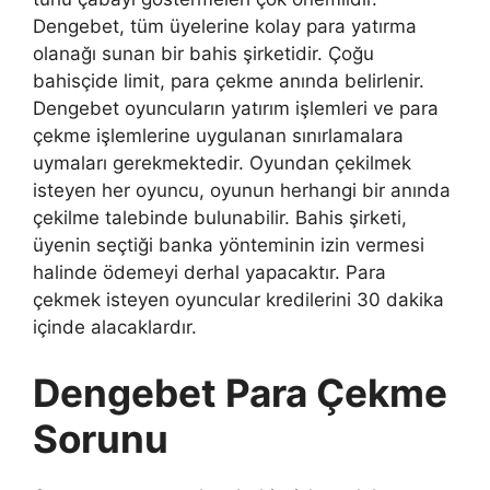
Dengebet, tüm üyelerine kolay para yatırma
olanağı sunan bir bahis şirketidir. Çoğu
bahisçide limit, para çekme anında belirlenir.
Dengebet oyuncuların yatırım işlemleri ve para
çekme işlemlerine uygulanan sınırlamalara
uymaları gerekmektedir. Oyundan çekilmek
isteyen her oyuncu, oyunun herhangi bir anında
çekilme talebinde bulunabilir. Bahis şirketi,
üyenin seçtiği banka yönteminin izin vermesi
halinde ödemeyi derhal yapacaktır. Para
çekmek isteyen oyuncular kredilerini 30 dakika
içinde alacaklardır.
Dengebet Para Çekme
Sorunu