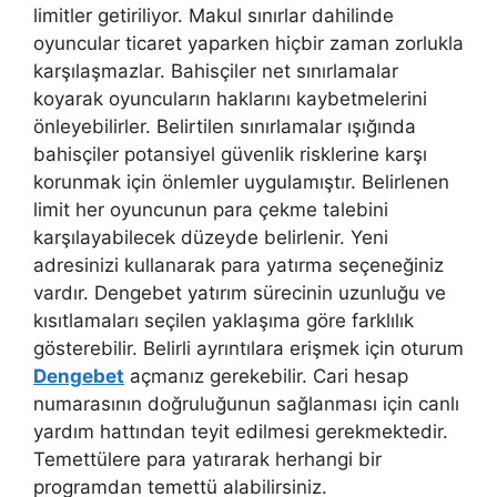
limitler getiriliyor. Makul sınırlar dahilinde
oyuncular ticaret yaparken hiçbir zaman zorlukla
karşılaşmazlar. Bahisçiler net sınırlamalar
koyarak oyuncuların haklarını kaybetmelerini
önleyebilirler. Belirtilen sınırlamalar ışığında
bahisçiler potansiyel güvenlik risklerine karşı
korunmak için önlemler uygulamıştır. Belirlenen
limit her oyuncunun para çekme talebini
karşılayabilecek düzeyde belirlenir. Yeni
adresinizi kullanarak para yatırma seçeneğiniz
vardır. Dengebet yatırım sürecinin uzunluğu ve
kısıtlamaları seçilen yaklaşıma göre farklılık
gösterebilir. Belirli ayrıntılara erişmek için oturum
Dengebet
açmanız gerekebilir. Cari hesap
numarasının doğruluğunun sağlanması için canlı
yardım hattından teyit edilmesi gerekmektedir.
Temettülere para yatırarak herhangi bir
programdan temettü alabilirsiniz.