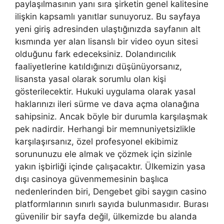
paylaşılmasının yanı sıra şirketin genel kalitesine
ilişkin kapsamlı yanıtlar sunuyoruz. Bu sayfaya
yeni giriş adresinden ulaştığınızda sayfanın alt
kısmında yer alan lisanslı bir video oyun sitesi
olduğunu fark edeceksiniz. Dolandırıcılık
faaliyetlerine katıldığınızı düşünüyorsanız,
lisansta yasal olarak sorumlu olan kişi
gösterilecektir. Hukuki uygulama olarak yasal
haklarınızı ileri sürme ve dava açma olanağına
sahipsiniz. Ancak böyle bir durumla karşılaşmak
pek nadirdir. Herhangi bir memnuniyetsizlikle
karşılaşırsanız, özel profesyonel ekibimiz
sorununuzu ele almak ve çözmek için sizinle
yakın işbirliği içinde çalışacaktır. Ülkemizin yasa
dışı casinoya güvenmemesinin başlıca
nedenlerinden biri, Dengebet gibi saygın casino
platformlarının sınırlı sayıda bulunmasıdır. Burası
güvenilir bir sayfa değil, ülkemizde bu alanda