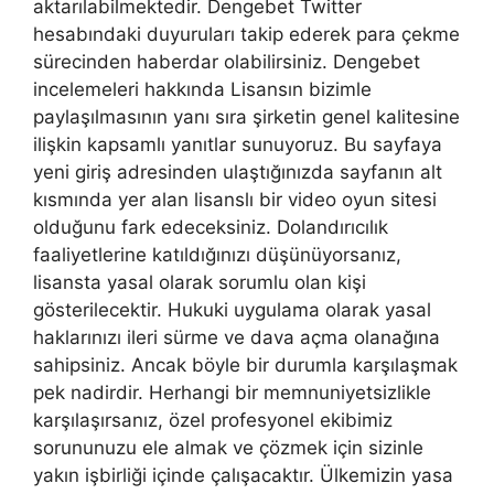
aktarılabilmektedir. Dengebet Twitter
hesabındaki duyuruları takip ederek para çekme
sürecinden haberdar olabilirsiniz. Dengebet
incelemeleri hakkında Lisansın bizimle
paylaşılmasının yanı sıra şirketin genel kalitesine
ilişkin kapsamlı yanıtlar sunuyoruz. Bu sayfaya
yeni giriş adresinden ulaştığınızda sayfanın alt
kısmında yer alan lisanslı bir video oyun sitesi
olduğunu fark edeceksiniz. Dolandırıcılık
faaliyetlerine katıldığınızı düşünüyorsanız,
lisansta yasal olarak sorumlu olan kişi
gösterilecektir. Hukuki uygulama olarak yasal
haklarınızı ileri sürme ve dava açma olanağına
sahipsiniz. Ancak böyle bir durumla karşılaşmak
pek nadirdir. Herhangi bir memnuniyetsizlikle
karşılaşırsanız, özel profesyonel ekibimiz
sorununuzu ele almak ve çözmek için sizinle
yakın işbirliği içinde çalışacaktır. Ülkemizin yasa