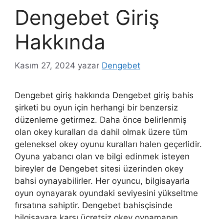
Dengebet Giriş
Hakkında
Kasım 27, 2024
yazar
Dengebet
Dengebet giriş hakkında Dengebet giriş bahis
şirketi bu oyun için herhangi bir benzersiz
düzenleme getirmez. Daha önce belirlenmiş
olan okey kuralları da dahil olmak üzere tüm
geleneksel okey oyunu kuralları halen geçerlidir.
Oyuna yabancı olan ve bilgi edinmek isteyen
bireyler de Dengebet sitesi üzerinden okey
bahsi oynayabilirler. Her oyuncu, bilgisayarla
oyun oynayarak oyundaki seviyesini yükseltme
fırsatına sahiptir. Dengebet bahisçisinde
bilgisayara karşı ücretsiz okey oynamanın