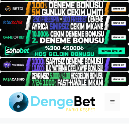
İçeriğe
atla
Menü