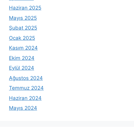
Haziran 2025
Mayıs 2025
Şubat 2025
Ocak 2025
Kasım 2024
Ekim 2024
Eylül 2024
Ağustos 2024
Temmuz 2024
Haziran 2024
Mayıs 2024