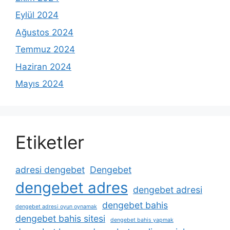
Eylül 2024
Ağustos 2024
Temmuz 2024
Haziran 2024
Mayıs 2024
Etiketler
adresi dengebet
Dengebet
dengebet adres
dengebet adresi
dengebet bahis
dengebet adresi oyun oynamak
dengebet bahis sitesi
dengebet bahis yapmak