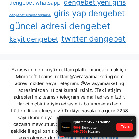
dengebet yeni giris
dengebet whatsapp
giris yap dengebet
dengebet şikayet toplama
güncel adresi dengebet
twitter dengebet
kayit dengebet
Avrasya'nın en büyük reklam platformunda olmak için
Microsoft Teams:
reklam@avrasyamarketing.com
adresimizden veya Telegram: @Avrasyamarketing
adresimizden irtibat kurabilirsiniz. (Tek iletişim
adreslerimiz teams / telegram ve mail adresimizdir.
Harici hiçbir iletişim adresimiz bulunmamaktadır.
Lütfen itibar etmeyiniz.) Türkiye yasalarına göre 7258
sayılı kanun uyarınca yasa dışı bahis oynamanın
cezaları mevcuttur. Şu an bulunduğunuz site hiç bir
şekilde illegal bahis oyunları oynatmıyor ve oynamaya
aracı olmuyordur.
betgram
|
betivoguvenilirmi
|