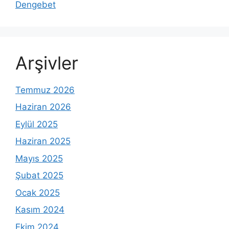
Dengebet
Arşivler
Temmuz 2026
Haziran 2026
Eylül 2025
Haziran 2025
Mayıs 2025
Şubat 2025
Ocak 2025
Kasım 2024
Ekim 2024