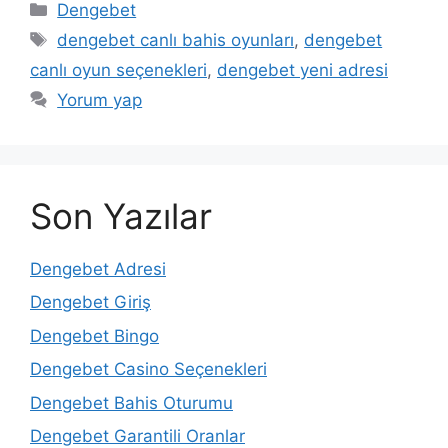
Kategoriler
Dengebet
Etiketler
dengebet canlı bahis oyunları
,
dengebet
canlı oyun seçenekleri
,
dengebet yeni adresi
Yorum yap
Son Yazılar
Dengebet Adresi
Dengebet Giriş
Dengebet Bingo
Dengebet Casino Seçenekleri
Dengebet Bahis Oturumu
Dengebet Garantili Oranlar