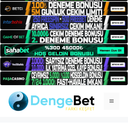
İçeriğe
atla
Menü