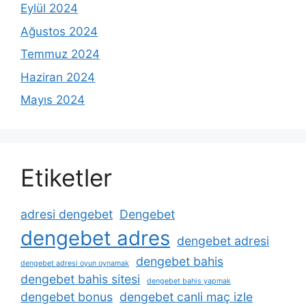
Eylül 2024
Ağustos 2024
Temmuz 2024
Haziran 2024
Mayıs 2024
Etiketler
adresi dengebet
Dengebet
dengebet adres
dengebet adresi
dengebet bahis
dengebet adresi oyun oynamak
dengebet bahis sitesi
dengebet bahis yapmak
dengebet bonus
dengebet canli maç izle