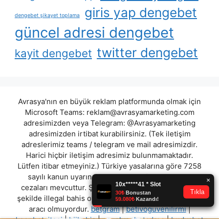
giris yap dengebet
dengebet şikayet toplama
güncel adresi dengebet
twitter dengebet
kayit dengebet
Avrasya'nın en büyük reklam platformunda olmak için
Microsoft Teams:
reklam@avrasyamarketing.com
adresimizden veya Telegram: @Avrasyamarketing
adresimizden irtibat kurabilirsiniz. (Tek iletişim
adreslerimiz teams / telegram ve mail adresimizdir.
Harici hiçbir iletişim adresimiz bulunmamaktadır.
Lütfen itibar etmeyiniz.) Türkiye yasalarına göre 7258
sayılı kanun uyarınca yasa dışı bahis oynamanın
cezaları mevcuttur. Şu an bulunduğunuz site hiç bir
şekilde illegal bahis oyunları oynatmıyor ve oynamaya
aracı olmuyordur.
betgram
|
betivoguvenilirmi
|