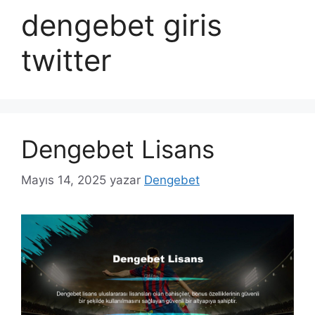
dengebet giris
twitter
Dengebet Lisans
Mayıs 14, 2025
yazar
Dengebet