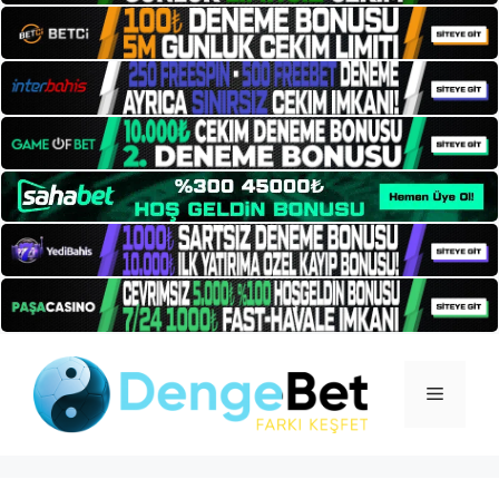
İçeriğe
atla
Menü