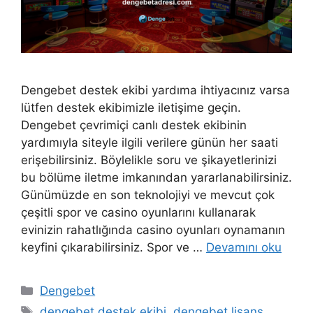
Dengebet destek ekibi yardıma ihtiyacınız varsa
lütfen destek ekibimizle iletişime geçin.
Dengebet çevrimiçi canlı destek ekibinin
yardımıyla siteyle ilgili verilere günün her saati
erişebilirsiniz. Böylelikle soru ve şikayetlerinizi
bu bölüme iletme imkanından yararlanabilirsiniz.
Günümüzde en son teknolojiyi ve mevcut çok
çeşitli spor ve casino oyunlarını kullanarak
evinizin rahatlığında casino oyunları oynamanın
keyfini çıkarabilirsiniz. Spor ve …
Devamını oku
Kategoriler
Dengebet
Etiketler
dengebet destek ekibi
,
dengebet lisans