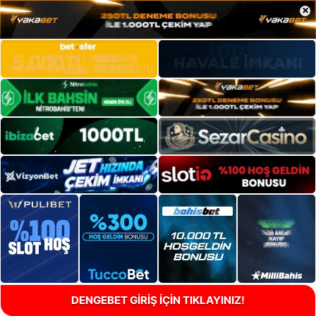
×
DENGEBET GİRİŞ İÇİN TIKLAYINIZ!