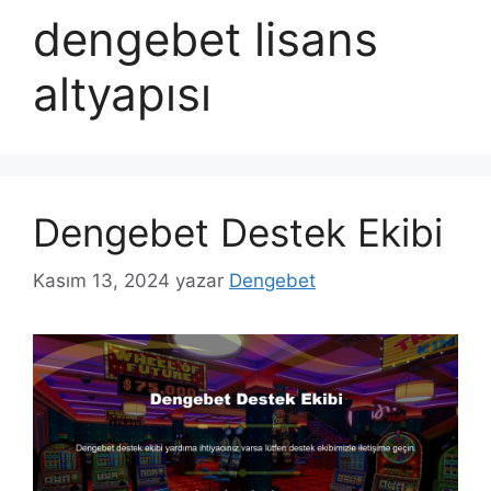
dengebet lisans
altyapısı
Dengebet Destek Ekibi
Kasım 13, 2024
yazar
Dengebet