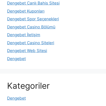
Dengebet Canlı Bahis Sitesi
Dengebet Kuponları
Dengebet Spor Seçenekleri
Dengebet Casino Bölümü
Dengebet İletişim
Dengebet Casino Siteleri
Dengebet Web Sitesi
Dengebet
Kategoriler
Dengebet