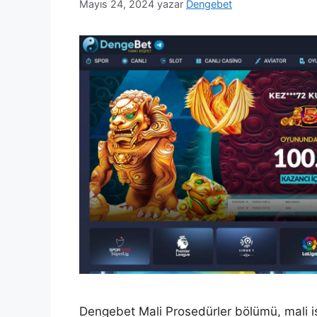
Mayıs 24, 2024
yazar
Dengebet
Dengebet Mali Prosedürler bölümü, mali işl