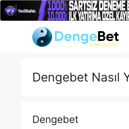
İçeriğe
atla
Dengebet Nasıl Ya
Dengebet