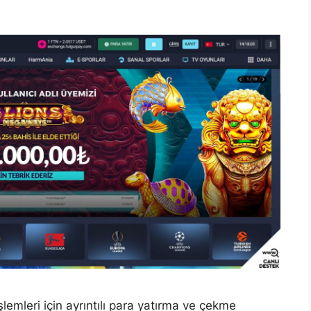
emleri için ayrıntılı para yatırma ve çekme