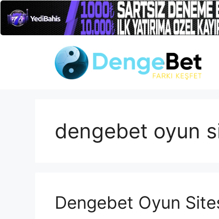
İçeriğe
atla
dengebet oyun si
Dengebet Oyun Site