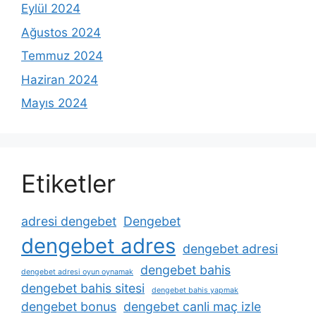
Eylül 2024
Ağustos 2024
Temmuz 2024
Haziran 2024
Mayıs 2024
Etiketler
adresi dengebet
Dengebet
dengebet adres
dengebet adresi
dengebet bahis
dengebet adresi oyun oynamak
dengebet bahis sitesi
dengebet bahis yapmak
dengebet bonus
dengebet canli maç izle