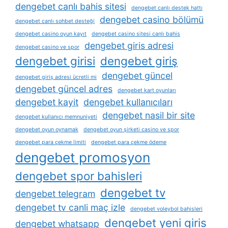
dengebet canlı bahis sitesi
dengebet canlı destek hattı
dengebet casino bölümü
dengebet canlı sohbet desteği
dengebet casino oyun kayıt
dengebet casino sitesi canlı bahis
dengebet giris adresi
dengebet casino ve spor
dengebet girisi
dengebet giriş
dengebet güncel
dengebet giriş adresi ücretli mi
dengebet güncel adres
dengebet kart oyunları
dengebet kayit
dengebet kullanıcıları
dengebet nasil bir site
dengebet kullanıcı memnuniyeti
dengebet oyun oynamak
dengebet oyun şirketi casino ve spor
dengebet para çekme limiti
dengebet para çekme ödeme
dengebet promosyon
dengebet spor bahisleri
dengebet tv
dengebet telegram
dengebet tv canli maç izle
dengebet voleybol bahisleri
dengebet yeni giris
dengebet whatsapp