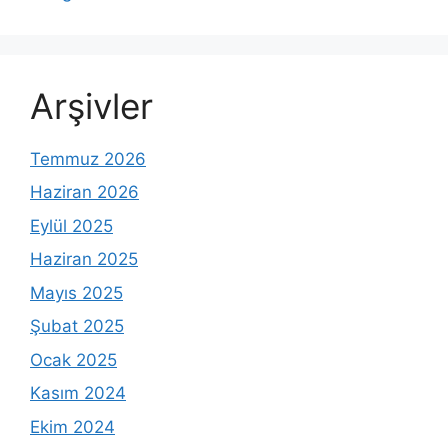
Arşivler
Temmuz 2026
Haziran 2026
Eylül 2025
Haziran 2025
Mayıs 2025
Şubat 2025
Ocak 2025
Kasım 2024
Ekim 2024