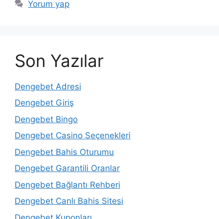
Yorum yap
Son Yazılar
Dengebet Adresi
Dengebet Giriş
Dengebet Bingo
Dengebet Casino Seçenekleri
Dengebet Bahis Oturumu
Dengebet Garantili Oranlar
Dengebet Bağlantı Rehberi
Dengebet Canlı Bahis Sitesi
Dengebet Kuponları