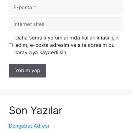
E-
posta
İnternet
sitesi
Daha sonraki yorumlarımda kullanılması için
adım, e-posta adresim ve site adresim bu
tarayıcıya kaydedilsin.
Son Yazılar
Dengebet Adresi