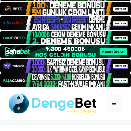
İçeriğe
atla
Menü