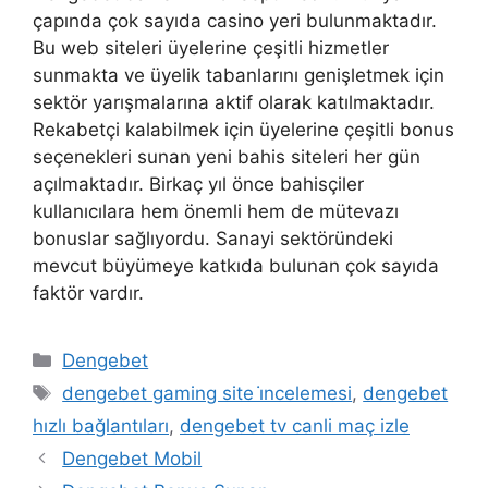
çapında çok sayıda casino yeri bulunmaktadır.
Bu web siteleri üyelerine çeşitli hizmetler
sunmakta ve üyelik tabanlarını genişletmek için
sektör yarışmalarına aktif olarak katılmaktadır.
Rekabetçi kalabilmek için üyelerine çeşitli bonus
seçenekleri sunan yeni bahis siteleri her gün
açılmaktadır. Birkaç yıl önce bahisçiler
kullanıcılara hem önemli hem de mütevazı
bonuslar sağlıyordu. Sanayi sektöründeki
mevcut büyümeye katkıda bulunan çok sayıda
faktör vardır.
Kategoriler
Dengebet
Etiketler
dengebet gaming site i̇ncelemesi
,
dengebet
hızlı bağlantıları
,
dengebet tv canli maç izle
Dengebet Mobil