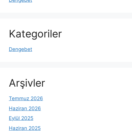
Dengebet
Kategoriler
Dengebet
Arşivler
Temmuz 2026
Haziran 2026
Eylül 2025
Haziran 2025