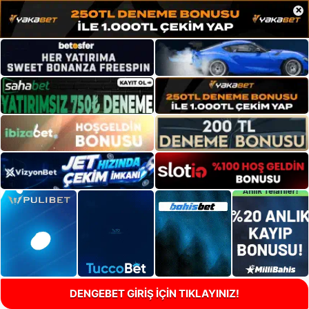
×
DENGEBET GİRİŞ İÇİN TIKLAYINIZ!