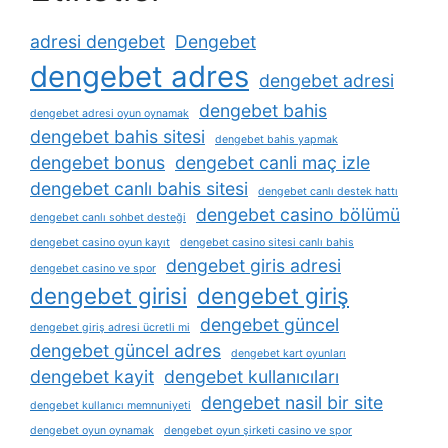
adresi dengebet
Dengebet
dengebet adres
dengebet adresi
dengebet bahis
dengebet adresi oyun oynamak
dengebet bahis sitesi
dengebet bahis yapmak
dengebet bonus
dengebet canli maç izle
dengebet canlı bahis sitesi
dengebet canlı destek hattı
dengebet casino bölümü
dengebet canlı sohbet desteği
dengebet casino oyun kayıt
dengebet casino sitesi canlı bahis
dengebet giris adresi
dengebet casino ve spor
dengebet girisi
dengebet giriş
dengebet güncel
dengebet giriş adresi ücretli mi
dengebet güncel adres
dengebet kart oyunları
dengebet kayit
dengebet kullanıcıları
dengebet nasil bir site
dengebet kullanıcı memnuniyeti
dengebet oyun oynamak
dengebet oyun şirketi casino ve spor