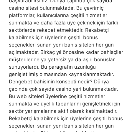
başvurabilirsiniz. Dünya çapında çok sayıda
casino sitesi bulunmaktadır. Bu çevrimiçi
platformlar, kullanıcılarına çeşitli hizmetler
sunmakta ve daha fazla üye çekmek için farklı
sektörlerde rekabet etmektedir. Rekabetçi
kalabilmek için üyelerine çeşitli bonus
seçenekleri sunan yeni bahis siteleri her gün
açılmaktadır. Birkaç yıl öncesine kadar bahisçiler
müşterilerine ya yetersiz ya da aşırı bonuslar
sunuyorlardı. Bu paragrafın uzunluğu
genişletilmiş olmasından kaynaklanmaktadır.
Dengebet bahisinin konsepti nedir? Dünya
çapında çok sayıda casino yeri bulunmaktadır.
Bu web siteleri üyelerine çeşitli hizmetler
sunmakta ve üyelik tabanlarını genişletmek için
sektör yarışmalarına aktif olarak katılmaktadır.
Rekabetçi kalabilmek için üyelerine çeşitli bonus
seçenekleri sunan yeni bahis siteleri her gün