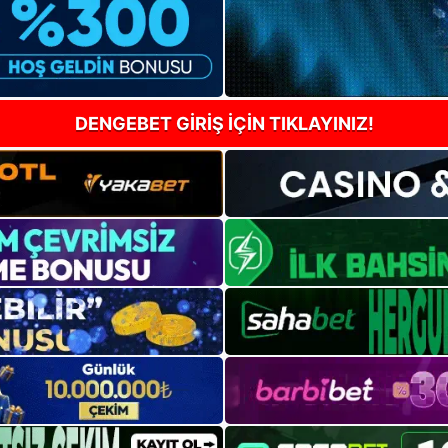
DENGEBET GİRİŞ İÇİN TIKLAYINIZ!