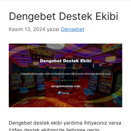
Dengebet Destek Ekibi
Kasım 13, 2024
yazar
Dengebet
Dengebet destek ekibi yardıma ihtiyacınız varsa
lütfen destek ekibimizle iletişime geçin.