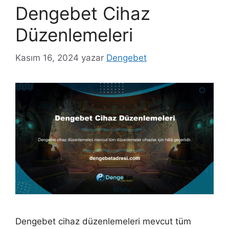
Dengebet Cihaz
Düzenlemeleri
Kasım 16, 2024
yazar
Dengebet
Dengebet cihaz düzenlemeleri mevcut tüm