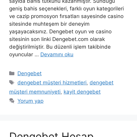
sayıda bahis tutkunu kazanmıştır. Sunduğu
geniş bahis seçenekleri, farklı oyun kategorileri
ve cazip promosyon fırsatları sayesinde casino
sitesinde muhteşem bir deneyim
yaşayacaksınız. Dengebet oyun ve casino
sitesinin son linki Dengebet.com olarak
değiştirilmiştir. Bu düzenli işlem takibinde
oyuncular …
Devamını oku
Kategoriler
Dengebet
Etiketler
dengebet müşteri hizmetleri
,
dengebet
müşteri memnuniyeti
,
kayit dengebet
Yorum yap
Dengebet Hesap