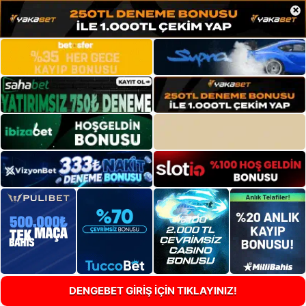
×
DENGEBET GİRİŞ İÇİN TIKLAYINIZ!