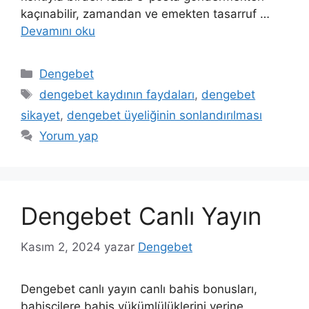
kaçınabilir, zamandan ve emekten tasarruf …
Devamını oku
Kategoriler
Dengebet
Etiketler
dengebet kaydının faydaları
,
dengebet
sikayet
,
dengebet üyeliğinin sonlandırılması
Yorum yap
Dengebet Canlı Yayın
Kasım 2, 2024
yazar
Dengebet
Dengebet canlı yayın canlı bahis bonusları,
bahisçilere bahis yükümlülüklerini yerine