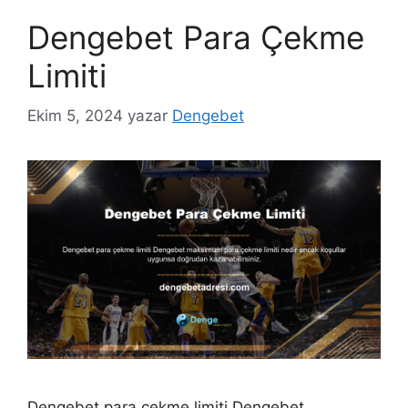
Dengebet Para Çekme
Limiti
Ekim 5, 2024
yazar
Dengebet
Dengebet para çekme limiti Dengebet