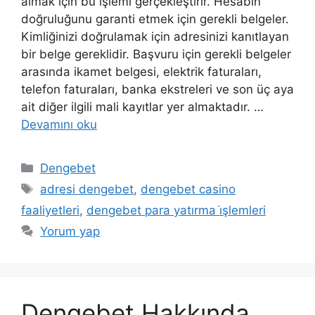
almak için bu işlemi gerçekleştirir. Hesabın
doğruluğunu garanti etmek için gerekli belgeler.
Kimliğinizi doğrulamak için adresinizi kanıtlayan
bir belge gereklidir. Başvuru için gerekli belgeler
arasında ikamet belgesi, elektrik faturaları,
telefon faturaları, banka ekstreleri ve son üç aya
ait diğer ilgili mali kayıtlar yer almaktadır. …
Devamını oku
Kategoriler
Dengebet
Etiketler
adresi dengebet
,
dengebet casino
faaliyetleri
,
dengebet para yatırma i̇şlemleri
Yorum yap
Dengebet Hakkında